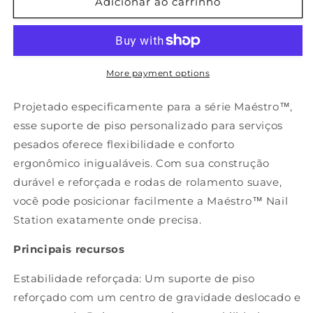
Suporte
de
Adicionar ao carrinho
de
Suporte
rolamento
com
para
rodas
serviço
para
pesado
serviço
More payment options
para
pesado
Maéstro™
para
Projetado especificamente para a série Maéstro™,
Maéstro™
esse suporte de piso personalizado para serviços
pesados oferece flexibilidade e conforto
ergonômico inigualáveis. Com sua construção
durável e reforçada e rodas de rolamento suave,
você pode posicionar facilmente a Maéstro™ Nail
Station exatamente onde precisa.
Principais recursos
Estabilidade reforçada: Um suporte de piso
reforçado com um centro de gravidade deslocado e