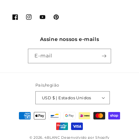
Facebook
Instagram
YouTube
Pinterest
Assine nossos e-mails
E-mail
País/região
USD $ | Estados Unidos
Métodos
de
pagamento
© 2026,
4BLANC
Desenvolvido por Shopify