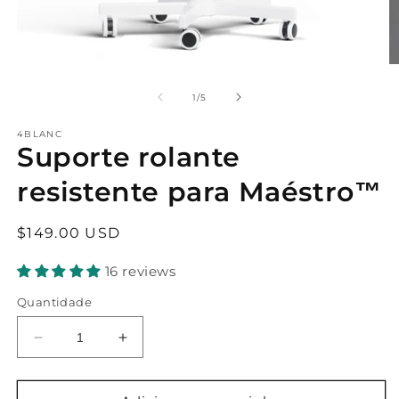
Abrir
Ab
mídia
a
1
m
de
1
/
5
em
2
um
e
4BLANC
modal
u
Suporte rolante
m
resistente para Maéstro™
Preço
$149.00 USD
normal
16 reviews
Quantidade
Quantidade
Aumentar
decrescente
a
para
quantidade