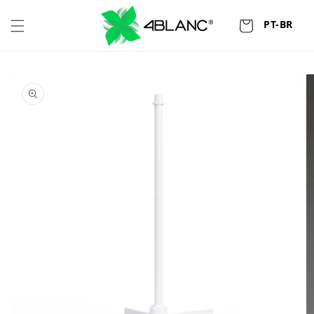
Pular
para o
PT-BR
Carrinho
conteúdo
Pular para
as
informações
do produto